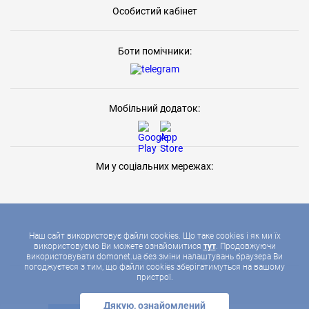
Особистий кабінет
Боти помічники:
Мобільний додаток:
Ми у соціальних мережах:
Наш сайт використовує файли cookies. Що таке cookies і як ми їх
використовуємо Ви можете ознайомитися
тут
. Продовжуючи
використовувати domonet.ua без зміни налаштувань браузера Ви
2026 © ДОМОНЕТ, УСІ ПРАВА ЗАХИЩЕНІ
погоджуєтеся з тим, що файли cookies зберігатимуться на вашому
пристрої.
Дякую, ознайомлений