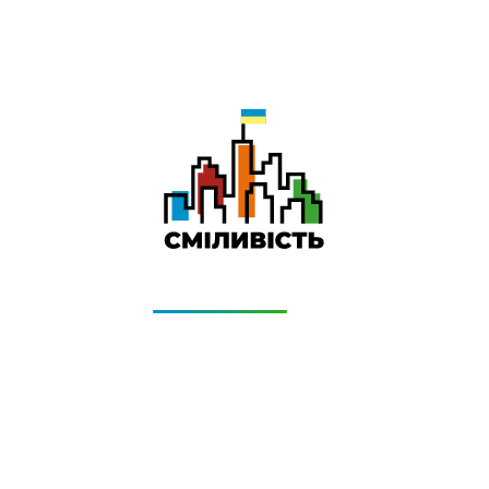
-
Даруємо УСІМ додаткові місяці Інтернету!
Бажаєш заощадити та отримати знижку? Оплати
домашній Інтернет наперед. Ми подаруємо тобі
додаткові місяці.