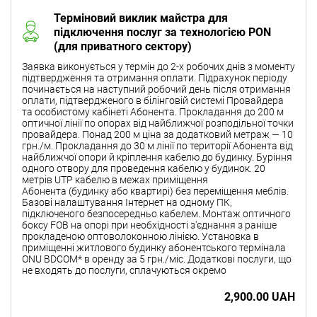
Терміновий виклик майстра для
підключення послуг за технологією PON
(для приватного сектору)
Заявка виконується у термін до 2-х робочих днів з моменту
підтвердження та отримання оплати. Підрахунок періоду
починається на наступний робочий день після отримання
оплати, підтвердженого в білінговій системі Провайдера
та особистому кабінеті Абонента. Прокладання до 200 м
оптичної лінії по опорах від найближчої розподільної точки
провайдера. Понад 200 м ціна за додатковий метраж — 10
грн./м. Прокладання до 30 м лінії по території Абонента від
найближчої опори й кріплення кабелю до будинку. Буріння
одного отвору для проведення кабелю у будинок. 20
метрів UTP кабелю в межах приміщення
Абонента (будинку або квартирі) без переміщення меблів.
Базові налаштування Інтернет на одному ПК,
підключеного безпосередньо кабелем. Монтаж оптичного
боксу FOB на опорі при необхідності з'єднання з раніше
прокладеною оптоволоконною лінією. Установка в
приміщенні житлового будинку абонентського термінала
ONU BDCOM* в оренду за 5 грн./міс. Додаткові послуги, що
не входять до послуги, сплачуються окремо
2,900.00 UAH