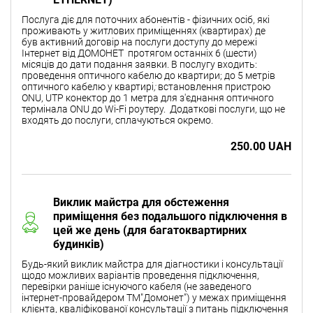
Послуга діє для поточних абонентів - фізичних осіб, які
проживають у житлових приміщеннях (квартирах) де
був активний договір на послуги доступу до мережі
Інтернет від ДОМОНЕТ протягом останніх 6 (шести)
місяців до дати подання заявки. В послугу входить:
проведення оптичного кабелю до квартири; до 5 метрів
оптичного кабелю у квартирі
;
встановлення пристрою
ONU, UTP конектор до 1 метра для з'єднання оптичного
термінала ONU до Wi-Fi роутеру.
Додаткові послуги, що не
входять до послуги, сплачуються окремо.
250.00 UAH
Виклик майстра для обстеження
приміщення без подальшого підключення в
цей же день (для багатоквартирних
будинків)
Будь-який виклик майстра для діагностики і консультації
щодо можливих варіантів проведення підключення,
перевірки раніше існуючого кабеля (не заведеного
інтернет-провайдером ТМ"Домонет") у межах приміщення
клієнта, кваліфікованої консультації з питань підключення