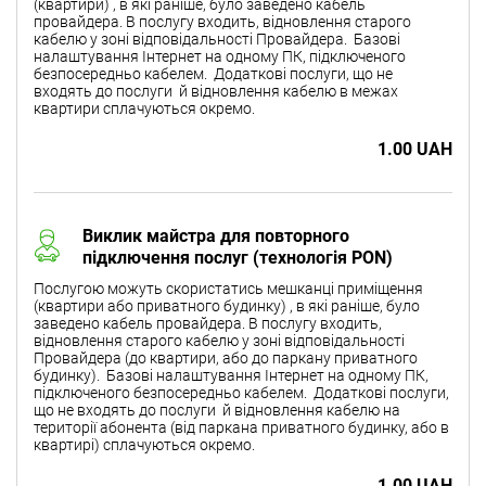
(квартири) , в які раніше, було заведено кабель
провайдера. В послугу входить, відновлення старого
кабелю у зоні відповідальності Провайдера. Базові
налаштування Інтернет на одному ПК, підключеного
безпосередньо кабелем. Додаткові послуги, що не
входять до послуги й відновлення кабелю в межах
квартири сплачуються окремо.
1.00 UAH
Виклик майстра для повторного
підключення послуг (технологія PON)
Послугою можуть скористатись мешканці приміщення
(квартири або приватного будинку) , в які раніше, було
заведено кабель провайдера. В послугу входить,
відновлення старого кабелю у зоні відповідальності
Провайдера (до квартири, або до паркану приватного
будинку). Базові налаштування Інтернет на одному ПК,
підключеного безпосередньо кабелем. Додаткові послуги,
що не входять до послуги й відновлення кабелю на
території абонента (від паркана приватного будинку, або в
квартирі) сплачуються окремо.
1.00 UAH