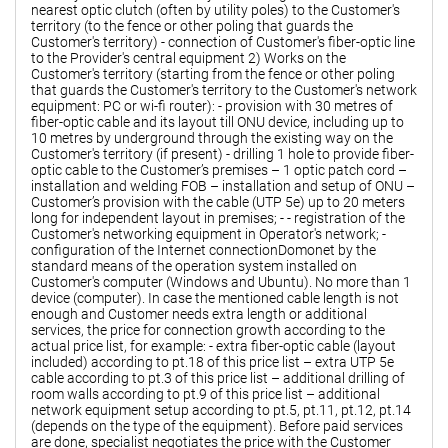
nearest optic clutch (often by utility poles) to the Customer's
territory (to the fence or other poling that guards the
Customer's territory) - connection of Customer's fiber-optic line
to the Provider's central equipment 2) Works on the
Customer's territory (starting from the fence or other poling
that guards the Customer's territory to the Customer's network
equipment: PC or wi-fi router): - provision with 30 metres of
fiber-optic cable and its layout till ONU device, including up to
10 metres by underground through the existing way on the
Customer's territory (if present) - drilling 1 hole to provide fiber-
optic cable to the Customer’s premises – 1 optic patch cord –
installation and welding FOB – installation and setup of ONU –
Customer’s provision with the cable (UTP 5e) up to 20 meters
long for independent layout in premises; - - registration of the
Customer's networking equipment in Operator's network; -
configuration of the Internet connectionDomonet by the
standard means of the operation system installed on
Customer's computer (Windows and Ubuntu). No more than 1
device (computer). In case the mentioned cable length is not
enough and Customer needs extra length or additional
services, the price for connection growth according to the
actual price list, for example: - extra fiber-optic cable (layout
included) according to pt.18 of this price list – extra UTP 5e
cable according to pt.3 of this price list – additional drilling of
room walls according to pt.9 of this price list – additional
network equipment setup according to pt.5, pt.11, pt.12, pt.14
(depends on the type of the equipment). Before paid services
are done, specialist negotiates the price with the Customer