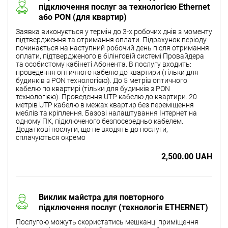
підключення послуг за технологією Ethernet
або PON (для квартир)
Заявка виконується у термін до 3-х робочих днів з моменту
підтвердження та отримання оплати. Підрахунок періоду
починається на наступний робочий день після отримання
оплати, підтвердженого в білінговій системі Провайдера
та особистому кабінеті Абонента. В послугу входить:
проведення оптичного кабелю до квартири (тільки для
будинків з PON технологією). До 5 метрів оптичного
кабелю по квартирі (тільки для будинків з PON
технологією). Проведення UTP кабелю до квартири. 20
метрів UTP кабелю в межах квартир без переміщення
меблів та кріплення. Базові налаштування Інтернет на
одному ПК, підключеного безпосередньо кабелем.
Додаткові послуги, що не входять до послуги,
сплачуються окремо
2,500.00 UAH
Виклик майстра для повторного
підключення послуг (технологія ETHERNET)
Послугою можуть скористатись мешканці приміщення