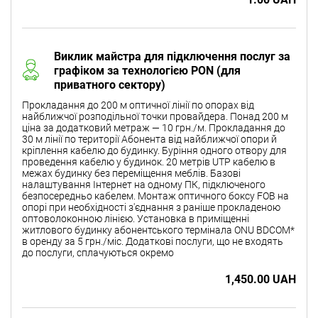
Виклик майстра для підключення послуг за
графіком за технологією PON (для
приватного сектору)
Прокладання до 200 м оптичної лінії по опорах від
найближчої розподільної точки провайдера. Понад 200 м
ціна за додатковий метраж — 10 грн./м. Прокладання до
30 м лінії по території Абонента від найближчої опори й
кріплення кабелю до будинку. Буріння одного отвору для
проведення кабелю у будинок. 20 метрів UTP кабелю в
межах будинку без переміщення меблів. Базові
налаштування Інтернет на одному ПК, підключеного
безпосередньо кабелем. Монтаж оптичного боксу FOB на
опорі при необхідності з'єднання з раніше прокладеною
оптоволоконною лінією. Установка в приміщенні
житлового будинку абонентського термінала ONU BDCOM*
в оренду за 5 грн./міс. Додаткові послуги, що не входять
до послуги, сплачуються окремо
1,450.00 UAH