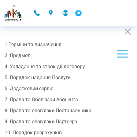
-
1.Терміни та визначення
CONTRACT OFFER
2. Предмет
07.10.2025 16:48
4. Укладання та строк дії договору
Договір-оферти
5. Порядок надання Послуги
ПУБЛІЧНИЙ ДОГОВІР
6. Додатковий сервіс
про надання електронних комунікаційних послуг доступу до
мережі Інтернет/ДОМОНЕТ
7. Права та Обов'язки Абонента
8. Права та обов'язки Постачальника
Цей договір є офіційною пропозицією (офертою) ТОВ "ІТ
9. Права та обов'язки Партнера
ІННОВАЦІЇ 2020" Постачальника, якого внесено до
Реєстр
постачальників електронних комунікаційних мереж та/або
10. Порядок розрахунків
послуг, дата реєстрації повідомлення в НКЕК 08.08.2022,