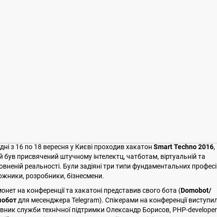
 дні з 16 по 18 вересня у Києві проходив хакатон
Smart Techno 2016
,
й був присвячений штучному інтелектц, чатботам, віртуальній та
овненій реальності. Були задіяні три типи фундаментальних професі
ожники, розробники, бізнесмени.
онет на конференції та хакатоні представив свого бота (
Domobot/
обот
для месенджера Telegram). Спікерами на конференції виступил
івник служби технічної підтримки Олександр Борисов, PHP-developer