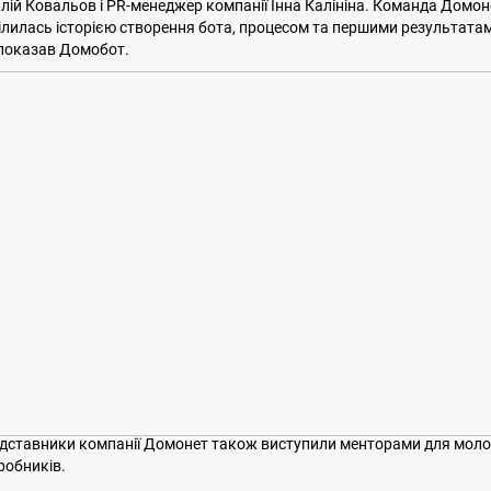
алій Ковальов і PR-менеджер компанії Інна Калініна. Команда Домон
ілилась історією створення бота, процесом та першими результатам
 показав Домобот.
дставники компанії Домонет також виступили менторами для мол
робників.