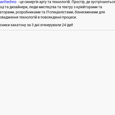
arttechno
- це синергія арту та технологій. Простір, де зустрічаютьс
рці та дизайнери, люди мистецтва та театру з кріейторами та
аторами, розробниками та IT-спеціалістами, бізнесменами для
овадження технологій в повсякденні процеси.
сники хакатону за 3 дні згенерували 24 ідеї!