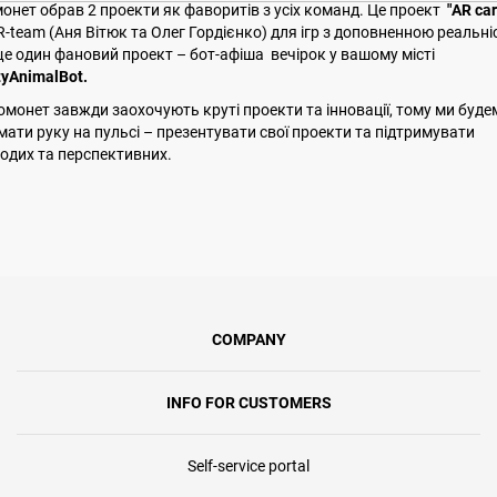
онет обрав 2 проекти як фаворитів з усіх команд. Це проект
"AR car
 R-team (Аня Вітюк
та Олег Гордієнко) для ігр з доповненною реальні
ще один фановий проект – бот-афіша вечірок у вашому місті
tyAnimalBot.
омонет завжди заохочують круті проекти та інновації, тому ми буде
мати руку на пульсі – презентувати свої проекти та підтримувати
одих та перспективних.
COMPANY
INFO FOR CUSTOMERS
Self-service portal