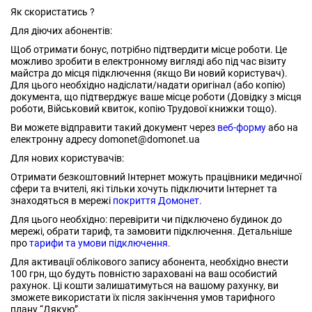
Як скористатись ?
Для діючих абонентів:
Щоб отримати бонус, потрібно підтвердити місце роботи. Це
можливо зробити в електронному вигляді або під час візиту
майстра до місця підключення (якщо Ви новий користувач).
Для цього необхідно надіслати/надати оригінал (або копію)
документа, що підтверджує ваше місце роботи (Довідку з місця
роботи, Військовий квиток, копію Трудової книжки тощо).
Ви можете відправити такий документ через
веб-форму
або на
електронну адресу domonet@domonet.ua
Для нових користувачів:
Отримати безкоштовний Інтернет можуть працівники медичної
сфери та вчителі, які тільки хочуть підключити Інтернет та
знаходяться в мережі
покриття Домонет.
Для цього необхідно: перевірити чи підключено будинок до
мережі, обрати тариф, та замовити підключення. Детальніше
про
тарифи та умови підключення.
Для активації облікового запису абонента, необхідно внести
100 грн, що будуть повністю зараховані на ваш особистий
рахунок. Ці кошти залишатимуться на вашому рахунку, ви
зможете використати їх після закінчення умов тарифного
плану “Дякую”.