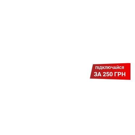
Платіть разово за підключення, і
користуйтесь Гігабітом всього за 1
грн/міс УВЕСЬ цей рік до 01.01.2027
року!
ПІДКЛЮЧАЙСЯ
ЗА 250 ГРН
Легкий Старт
Легендарне підключення за
зниженою вартістю повертається.
Без додаткових передплат.
Пропозиція обмежена - поспішай