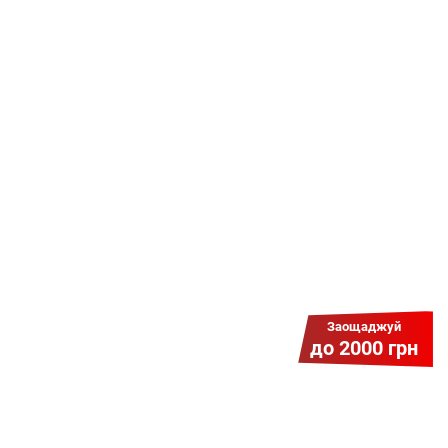
Даруємо УСІМ додаткові
місяці Інтернету!
Бажаєш заощадити та отримати
знижку? Оплати домашній Інтернет
наперед. Ми подаруємо тобі
додаткові місяці.
Заощаджуй
до 2000 грн
Гіга Гривня v 2.0
Мабуть, це наша наймасштабніша
акція для нових підключень!