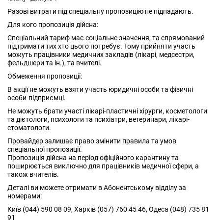
Разові витрати під спеціальну пропозицію не підпадають.
Для кого пропозиція дійсна:
Спеціальний тариф має соціальне значення, та спрямований
підтримати тих хто цього потребує. Тому прийняти участь
можуть працівники медичних закладів (лікарі, медсестри,
фельдшери та ін.), та вчителі.
Обмеження пропозиції:
В акції не можуть взяти участь юридичні особи та фізичні
особи-підприємці.
Не можуть брати участі лікарі-пластичні хірурги, косметологи
та дієтологи, психологи та психіатри, ветеринари, лікарі-
стоматологи.
Провайдер залишає право змінити правила та умов
спеціальної пропозиції.
Пропозиція дійсна на період офіційного карантину та
поширюється виключно для працівників медичної сфери, а
також вчителів.
Деталі ви можете отримати в Абонентському відділу за
номерами:
Київ (044) 590 08 09, Харків (057) 760 45 46, Одеса (048) 735 81
91