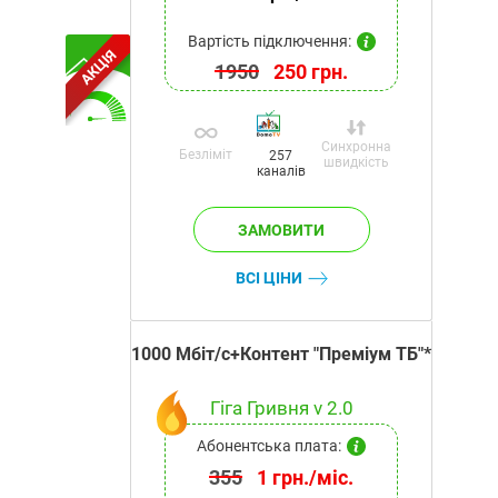
Вартість підключення:
АКЦІЯ
1950
250 грн.
Синхронна
Безліміт
257
швидкість
каналів
ВСІ ЦІНИ
1000 Мбіт/с+Контент "Преміум ТБ"*
Гіга Гривня v 2.0
Абонентська плата:
355
1 грн./міс.