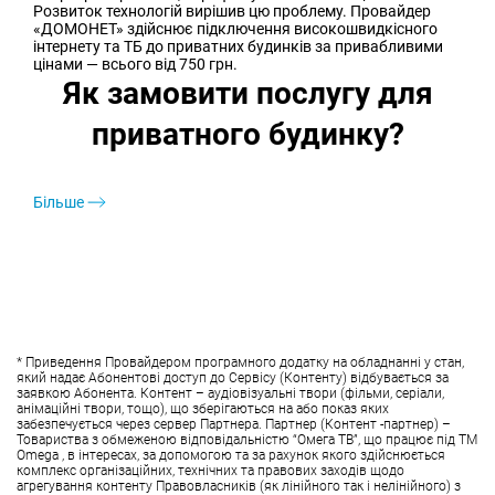
Розвиток технологій вирішив цю проблему. Провайдер
«ДОМОНЕТ» здійснює підключення високошвидкісного
інтернету та ТБ до приватних будинків за привабливими
цінами — всього від 750 грн.
Як замовити послугу для
приватного будинку?
Більше
* Приведення Провайдером програмного додатку на обладнанні у стан,
який надає Абонентові доступ до Сервісу (Контенту) відбувається за
заявкою Абонента. Контент – аудіовізуальні твори (фільми, серіали,
анімаційні твори, тощо), що зберігаються на або показ яких
забезпечується через сервер Партнера. Партнер (Контент -партнер) –
Товариства з обмеженою відповідальністю “Омега ТВ”, що працює під ТМ
Omega , в інтересах, за допомогою та за рахунок якого здійснюється
комплекс організаційних, технічних та правових заходів щодо
агрегування контенту Правовласників (як лінійного так і нелінійного) з