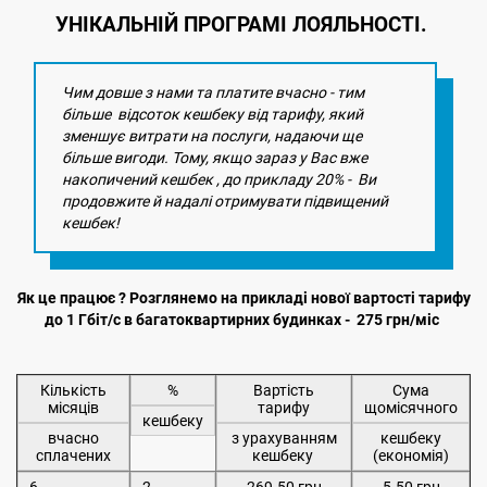
УНІКАЛЬНІЙ ПРОГРАМІ ЛОЯЛЬНОСТІ.
Чим довше з нами та платите вчасно - тим
більше відсоток кешбеку від тарифу, який
зменшує витрати на послуги, надаючи ще
більше вигоди. Тому, якщо зараз у Вас вже
накопичений кешбек , до прикладу 20% - Ви
продовжите й надалі отримувати підвищений
кешбек!
Як це працює ? Розглянемо на прикладі нової вартості тарифу
до 1 Гбіт/с в багатоквартирних будинках - 275 грн/міс
Кількість
%
Вартість
Сума
місяців
тарифу
щомісячного
кешбеку
вчасно
з урахуванням
кешбеку
сплачених
кешбеку
(економія)