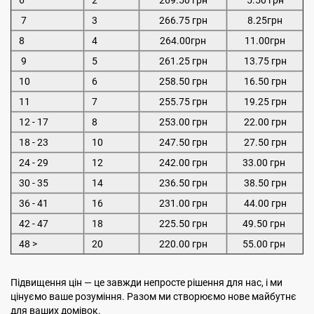
6
2
269.50 грн
5.50 грн
7
3
266.75 грн
8.25грн
8
4
264.00грн
11.00грн
9
5
261.25 грн
13.75 грн
10
6
258.50 грн
16.50 грн
11
7
255.75 грн
19.25 грн
12 - 17
8
253.00 грн
22.00 грн
18 - 23
10
247.50 грн
27.50 грн
24 - 29
12
242.00 грн
33.00 грн
30 - 35
14
236.50 грн
38.50 грн
36 - 41
16
231.00 грн
44.00 грн
42 - 47
18
225.50 грн
49.50 грн
48 >
20
220.00 грн
55.00 грн
Підвищення цін — це завжди непросте рішення для нас, і ми
цінуємо ваше розуміння. Разом ми створюємо нове майбутнє
для ваших домівок.