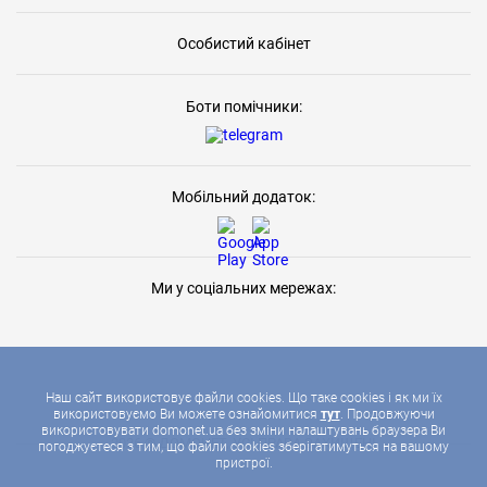
Особистий кабінет
Боти помічники:
Мобільний додаток:
Ми у соціальних мережах:
Наш сайт використовує файли cookies. Що таке cookies і як ми їх
використовуємо Ви можете ознайомитися
тут
. Продовжуючи
використовувати domonet.ua без зміни налаштувань браузера Ви
2026 © ДОМОНЕТ, УСІ ПРАВА ЗАХИЩЕНІ
погоджуєтеся з тим, що файли cookies зберігатимуться на вашому
пристрої.