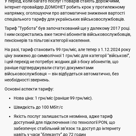
У період, коли багато послуг і товарів стають дорожчими,
інтернет-провайдер ДОМОНЕТ робить крок у протилежному
напрямку, оголошуючи про автоматичне зниження вартості
спеціального тарифу для українських військовослужбовців.
Тариф “Турбота” був започаткований ще у далекому 2017 році.
І ним скористались вже тисячі абонентів військовослужбовців,
пенсіонерів та пільгові категорії населення.
На разі, тариф становить 99 грн/міс, але тепер з 1.12.2024 року
ціну знижено до символічної 1 грн/міс для категорії “військові”,
і цей перехід не потребує жодних дій з боку абонентів, що
раніше підтверджували статус документами
військовослужбовця — він відбудеться автоматично, без
необхідності звернень.
Основні аспекти тарифу:
Нова ціна: 1 грн/міс (раніше 99 грн/міс).
Швидкість до 100 Мбіт/с
Якість послуг залишається незмінна, адже тариф
доступний для підключення і по технології PON, що
забезпечує стабільний зв’язок та доступ до інтернету
навіть у часи “блекауту” до 72 годин