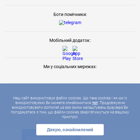
Боти помічники:
Мобільний додаток:
Ми у соціальних мережах:
Наш сайт використовує файли cookies. Що таке cookies і як ми їх
використовуємо Ви можете ознайомитися
тут
. Продовжуючи
використовувати domonet.ua без зміни налаштувань браузера Ви
2026 © ДОМОНЕТ, УСІ ПРАВА ЗАХИЩЕНІ
погоджуєтеся з тим, що файли cookies зберігатимуться на вашому
пристрої.
Дякую, ознайомлений