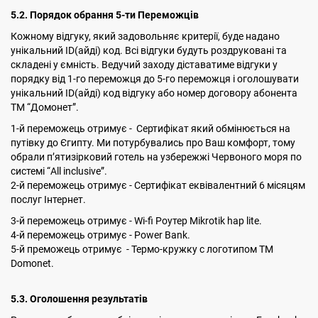
5.2. Порядок обрання 5-ти Переможців
Кожному відгуку, який задовольняє критерії, буде надано
унікальний ID(айді) код. Всі відгуки будуть роздруковані та
складені у ємність. Ведучий заходу діставатиме відгуки у
порядку від 1-го переможця до 5-го переможця і оголошувати
унікальний ID(айді) код відгуку або номер договору абонента
ТМ “Домонет”.
1-й переможець отримує - Сертифікат який обмінюється на
путівку до Єгипту. Ми потурбувались про Ваш комфорт, тому
обрали п’ятизірковий готель на узбережжі Червоного моря по
системі “All inclusive”.
2-й переможець отримує - Сертифікат еквівалентний 6 місяцям
послуг Інтернет.
3-й переможець отримує - Wi-fi Роутер Mikrotik hap lite.
4-й переможець отримує - Power Bank.
5-й преможець отримує - Термо-кружку с логотипом ТМ
Domonet.
5.3. Оголошення результатів