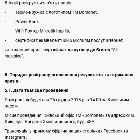
В Акції розігрується п’ять призів:
- Термо-кружка с логотипом ТМ Domonet.
- Power Bank.
- Wi-fi Роутер Mikrotik hap lite.
- сертифікат еквівалентний 6 місяцям послуг Інтернет.
та головний приз -
сертифікат на путівку до Єгипту
“All
inclusive”.
5. Порядок розіграшу, оголошення результатів та отримання
призів.
5.1. Дата та місце проведення
Розіграш відбудеться 26 грудня 2018 р. о 14:00 за Київським
часом.
Місце проведення: Київський офіс ТМ «Domonet» за адресою: м.
Київ, вул. Богдана Хмельницького, буд. 48А.
Трансляція: у прямому ефірі на наших сторінках Facebook та
Instagram .