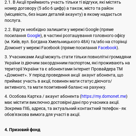
2.1. В Акції приймають участь тільки ті відгуки, які містять
номер договору (5 або 6 цифр) а також, місто та район
(місцевість, без інших деталей акаунту) в якому надається
послуга.
2.2. Відгук необхідно залишити у мережі Google (пряме
посилання
Google
), в частині розташування головного офісу
(м. Київ, вул. Богдана Хмельницького 48А) та/або на сторінці
Домонет у мережі Facebook (пряме посилання
Facebook
).
3. Учасниками Акції можуть стати тільки повнолітні громадяни
України із діючим закордонним паспортом, які проживають на
території України та є абонентами Інтернет Провайдера ТМ
«Домонет». У період проведення акції акаунт абонента, що
приймає участь в акції, повинен мати статус діючого/
активного, та мати позитивний баланс на рахунку.
4. Особова Картка / акаунт абонента (
https://my.domonet.me
)
має містити виключно достовірні дані про учасника акції.
Зокрема ПІБ, адреса, та актуальний контактний телефон - як
обов'язкова вимога для участі в акції.
4. Призовий фонд