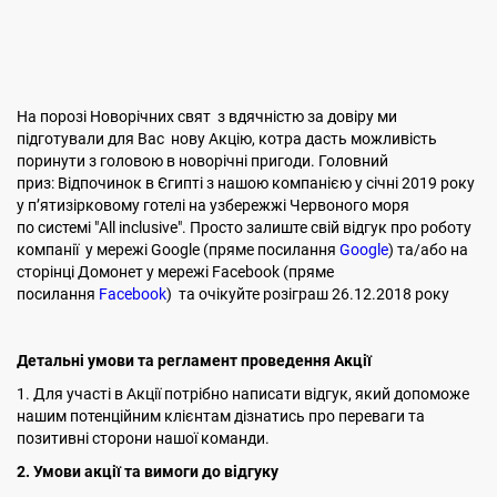
На порозі Новорічних свят з вдячністю за довіру ми
підготували для Вас нову Акцію, котра дасть можливість
поринути з головою в новорічні пригоди. Головний
приз: Відпочинок в Єгипті з нашою компанією у січні 2019 року
у п’ятизірковому готелі на узбережжі Червоного моря
по системі "All inclusive". Просто залиште свій відгук про роботу
компанії у мережі Google (пряме посилання
Google
) та/або на
сторінці Домонет у мережі Facebook (пряме
посилання
Facebook
) та очікуйте розіграш 26.12.2018 року
Детальні умови та регламент проведення Акції
1. Для участі в Акції потрібно написати відгук, який допоможе
нашим потенційним клієнтам дізнатись про переваги та
позитивні сторони нашої команди.
2.
Умови акції та вимоги до відгуку