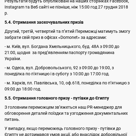
Результати будуть опубліковані на наших сторінках Facebook,
Instagram та Веб сайті не пізніше, ніж 15:00 год 27 грудня 2018
р.
5
.4. Отримання заохочувальних призів
Другий, третій, четвертий та пʼятий Переможці матимуть змогу
забрати свій приз в офісах «Domonet» за адресами:
- м. Київ, вул. Богдана Хмельницького, буд. 48А з 09:00 до
21:00, щодня за пред’явленням паспорту громадянина
України.
- м. Одеса, вул. Добровольського, 92 з 09:00 до 19:00, з
понеділка по п'ятницю і в суботу з 10:00 до 17:00 год.
- м. Харків, пл. Павлівська, 10, оф.618, понеділка по пʼятницю з
09:00 до 18:00 год.
5.5. Отримання головного призу - путівки до Єгипту
З головним переможцем зв’яжеться наш PR-менеджер для
обговорення деталей поїздки та узгодження документальних
питань.
У випадку, якщо переможець головного призу - путівки до
Єгипту не дотримався умов акції, або внаслідок добровільної